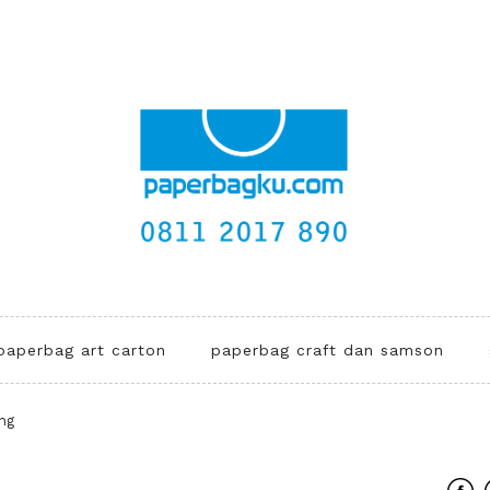
paperbag art carton
paperbag craft dan samson
ng