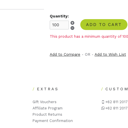
Quantity:
ADD TO CART
This product has a minimum quantity of 10
Add to Compare
- OR -
Add to Wish List
EXTRAS
CUSTOM
Gift Vouchers
+62 811 201
Affiliate Program
+62 811 201
Product Returns
Payment Confirmation