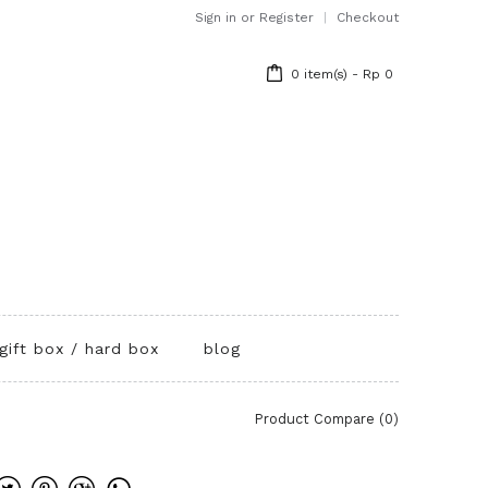
Sign in
or
Register
Checkout
0 item(s) - Rp 0
gift box / hard box
blog
Product Compare (0)