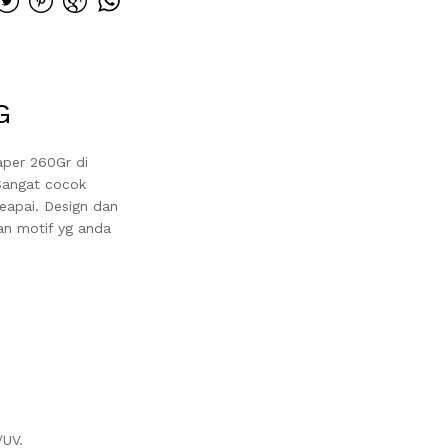
G
aper 260Gr di
Sangat cocok
eapai. Design dan
an motif yg anda
.
/UV.